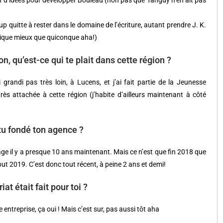
ein d’idées pour développer Bouleau (non pas que Tanguy n’en ait pas
up quitte à rester dans le domaine de l’écriture, autant prendre J. K.
gique mieux que quiconque aha!)
on, qu’est-ce qui te plait dans cette région ?
grandi pas très loin, à Lucens, et j’ai fait partie de la Jeunesse
s attachée à cette région (j’habite d’ailleurs maintenant à côté
tu fondé ton agence ?
sage il y a presque 10 ans maintenant. Mais ce n’est que fin 2018 que
but 2019. C’est donc tout récent, à peine 2 ans et demi!
at était fait pour toi ?
 entreprise, ça oui ! Mais c’est sur, pas aussi tôt aha