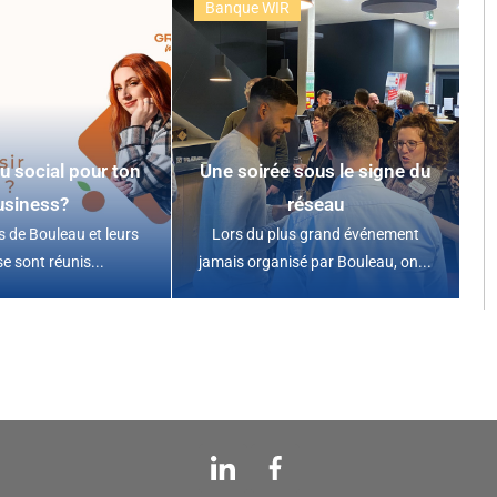
Banque WIR
u social pour ton
Une soirée sous le signe du
usiness?
réseau
 de Bouleau et leurs
Lors du plus grand événement
se sont réunis...
jamais organisé par Bouleau, on...