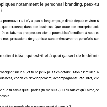
appliques notamment le personnal branding, peux-tu
 ?
« promouvoir » il n’y a pas si longtemps, je dirais depuis environ 6
nt que personne, dans son business. Que toute son entreprise soit
De ce fait, nos prospects et clients potentiels s’identifient à nous et
re mes prestations de graphiste, sans même avoir de portefolio sur
client idéal, qui est-il et à quoi ça sert de le définir
eigner sur le sujet tu ne peux plus t’en défaire ! Mon client idéal à
h business, coach en développement, accompagnante, etc. Bref, elle
ce que tu sais à qui tu parles (tu me suis ?). Si tu sais ce qu’il aime, ce
 besoin.
le est ta prochaine nouveauté à venir ?