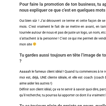
Pour faire la promotion de ton business, tu 
nous expliquer ce que c’est en quelques mots
Oui bien sûr ! J’ai découvert ce terme et cette façon de se 
mois. C’est vraiment le fait de se mettre en avant, en ta
tournée autour de nous et pas de juste un logo, un nom, etc. 
s’attachent à la personne ! C’est ce qui me permet de vend
mon site
Tu gardes aussi toujours en tête l’image de ton 
?
Aaaaah le fameux client idéal ! Quand tu commences à te rens
moi est, déjà, UNE cliente idéale, et elle est coach (coac
aime aider les autres !)
Définir son client idéal, ça va te servir à savoir quoi dire, par
qu’il recherche, tu pourras lui apporter ce dont il a vraiment
Tu as toujours plein de projets en cours, quel