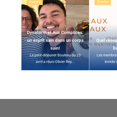
Events
Events
Dynaform et Aux Complices:
un esprit sain dans un corps
Quel résea
sain!
b
Le petit-déjeuner Bouleau du 23
Les membres
avril a réuni Olivier Rey...
invités 