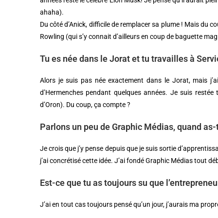
années reste le célèbre Elon Musk! Je pense qu’il aurait pl
ahaha).
Du côté d’Anick, difficile de remplacer sa plume ! Mais du co
Rowling (qui s’y connait d’ailleurs en coup de baguette ma
Tu es née dans le Jorat et tu travailles à Servi
Alors je suis pas née exactement dans le Jorat, mais j’ai 
d’Hermenches pendant quelques années. Je suis restée trè
d’Oron). Du coup, ça compte ?
Parlons un peu de Graphic Médias, quand as-
Je crois que j’y pense depuis que je suis sortie d’apprentis
j’ai concrétisé cette idée. J’ai fondé Graphic Médias tout dé
Est-ce que tu as toujours su que l’entrepreneuri
J’ai en tout cas toujours pensé qu’un jour, j’aurais ma propre