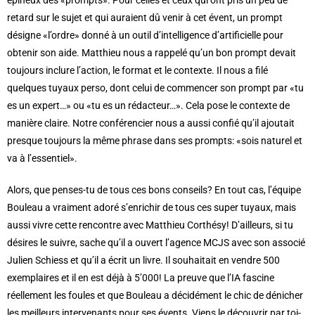
épineux des «prompts». Pour celles et ceux qui ont pris un peu de
retard sur le sujet et qui auraient dû venir à cet évent, un prompt
désigne «l’ordre» donné à un outil d’intelligence d’artificielle pour
obtenir son aide. Matthieu nous a rappelé qu’un bon prompt devait
toujours inclure l’action, le format et le contexte. Il nous a filé
quelques tuyaux perso, dont celui de commencer son prompt par «tu
es un expert…» ou «tu es un rédacteur…». Cela pose le contexte de
manière claire. Notre conférencier nous a aussi confié qu’il ajoutait
presque toujours la même phrase dans ses prompts: «sois naturel et
va à l’essentiel».
Alors, que penses-tu de tous ces bons conseils? En tout cas, l’équipe
Bouleau a vraiment adoré s’enrichir de tous ces super tuyaux, mais
aussi vivre cette rencontre avec Matthieu Corthésy! D’ailleurs, si tu
désires le suivre, sache qu’il a ouvert l’agence MCJS avec son associé
Julien Schiess et qu’il a écrit un livre. Il souhaitait en vendre 500
exemplaires et il en est déjà à 5’000! La preuve que l’IA fascine
réellement les foules et que Bouleau a décidément le chic de dénicher
les meilleurs intervenants pour ses évents. Viens le découvrir par toi-