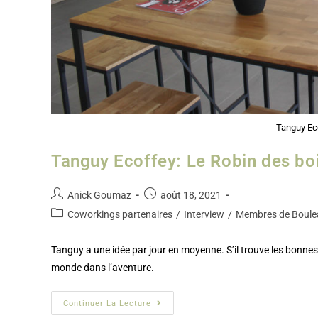
Tanguy Ec
Tanguy Ecoffey: Le Robin des boi
Anick Goumaz
août 18, 2021
Coworkings partenaires
/
Interview
/
Membres de Boule
Tanguy a une idée par jour en moyenne. S’il trouve les bonne
monde dans l’aventure.
Continuer La Lecture