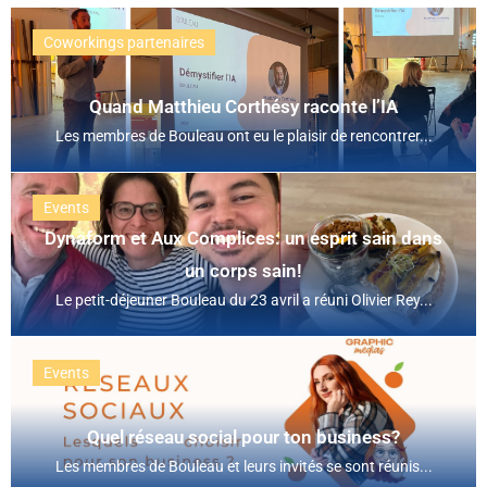
Coworkings partenaires
Quand Matthieu Corthésy raconte l’IA
Les membres de Bouleau ont eu le plaisir de rencontrer...
Events
Dynaform et Aux Complices: un esprit sain dans
un corps sain!
Le petit-déjeuner Bouleau du 23 avril a réuni Olivier Rey...
Events
Quel réseau social pour ton business?
Les membres de Bouleau et leurs invités se sont réunis...