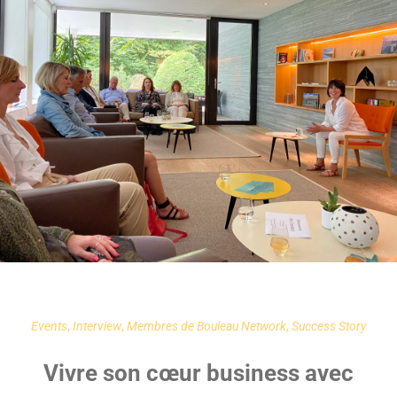
Events
,
Interview
,
Membres de Bouleau Network
,
Success Story
Vivre son cœur business avec