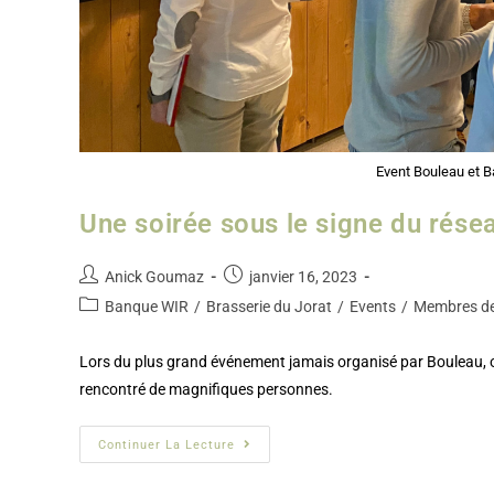
Event Bouleau et B
Une soirée sous le signe du rése
Anick Goumaz
janvier 16, 2023
Banque WIR
/
Brasserie du Jorat
/
Events
/
Membres de
Lors du plus grand événement jamais organisé par Bouleau, o
rencontré de magnifiques personnes.
Continuer La Lecture